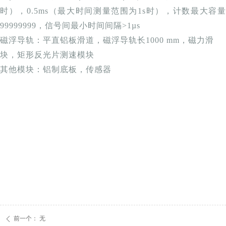
时），0.5ms（最大时间测量范围为1s时），计数最大容量
99999999，信号间最小时间间隔>1µs
磁浮导轨：
平
直铝板滑道，磁浮导轨长1000 mm，磁力滑
块，矩形反光片测速模块
其他模块：铝制底板，传感器
前一个：
无
ꄴ