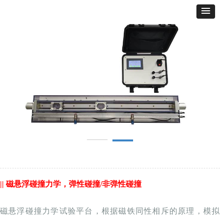
|| 磁悬浮碰撞力学，弹性碰撞/非弹性碰撞
磁悬浮碰撞力学试验平台，根据磁铁同性相斥的原理，模拟